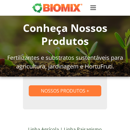
Pular
para
o
Conheça Nossos
conteúdo
Produtos
Fertilizantes e substratos sustentáveis para
agricultura, jardinagem e HortuFruti.
NOSSOS PRODUTOS
+
Linha Agrícola | Linha Paisagismo