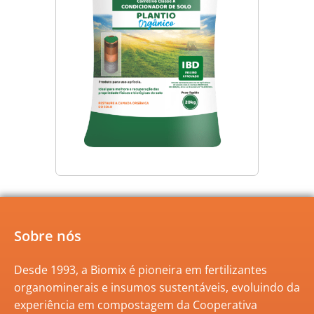
S
obre nós
Desde 1993, a Biomix é pioneira em fertilizantes
organominerais e insumos sustentáveis, evoluindo da
experiência em compostagem da Cooperativa