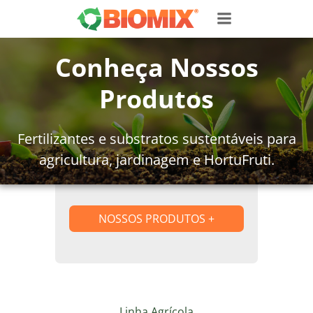
Pular
para
o
Conheça Nossos
conteúdo
Produtos
Fertilizantes e substratos sustentáveis para
agricultura, jardinagem e HortuFruti.
NOSSOS PRODUTOS
+
Linha Agrícola