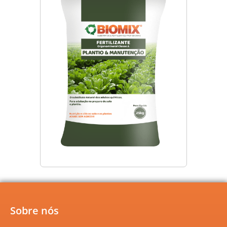
S
obre nós